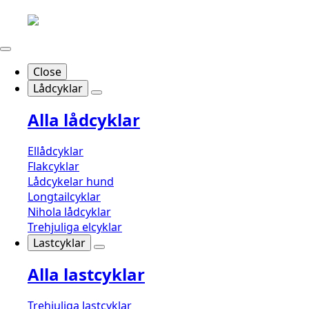
Close
Lådcyklar
Alla lådcyklar
Ellådcyklar
Flakcyklar
Lådcykelar hund
Longtailcyklar
Nihola lådcyklar
Trehjuliga elcyklar
Lastcyklar
Alla lastcyklar
Trehjuliga lastcyklar