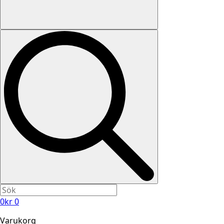
0
kr
0
Varukorg