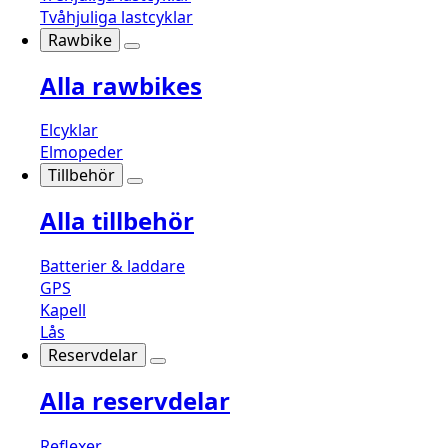
Tvåhjuliga lastcyklar
Rawbike
Alla rawbikes
Elcyklar
Elmopeder
Tillbehör
Alla tillbehör
Batterier & laddare
GPS
Kapell
Lås
Reservdelar
Alla reservdelar
Reflexer