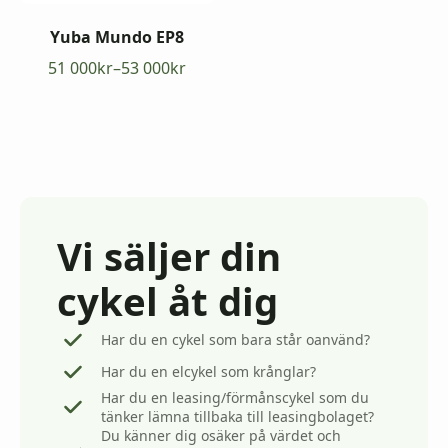
Yuba Mundo EP8
51 000
kr
–
53 000
kr
Prisintervall:
51
000kr
till
53
000kr
Vi säljer din
cykel åt dig
Har du en cykel som bara står oanvänd?
Har du en elcykel som krånglar?
Har du en leasing/förmånscykel som du
tänker lämna tillbaka till leasingbolaget?
Du känner dig osäker på värdet och