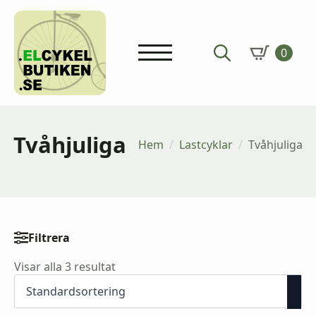
0
Search
for:
Tvåhjuliga
Hem
Lastcyklar
Tvåhjuliga
Filtrera
Prisfilter
Visar alla 3 resultat