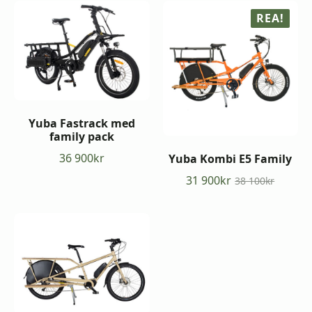
Min
Max
REA!
pris
pris
Yuba Fastrack med
family pack
36 900
kr
Yuba Kombi E5 Family
31 900
kr
38 100
kr
Det
Det
ursprungliga
nuvarande
priset
priset
var:
är:
38
31
100kr.
900kr.