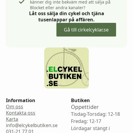
känner dig inte bekväm med att sälja på
Blocket eller andra kanaler?
Låt oss sälja din cykel och tjäna
tusenlappar på affären.
Gå till cirkelcyklar.se
Information
Butiken
Om oss
Öppettider
Kontakta oss
Tisdag-Torsdag: 12-18
Karta
Fredag: 12-17
info@elcykelbutiken.se
Lördagar stängt i
031-21 77 01