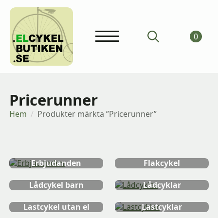
0
Search
for:
Pricerunner
Hem
Produkter märkta ”Pricerunner”
ChristianiaBike
Ellådcyklar
Erbjudanden
Flakcykel
Lådcykel barn
Lådcyklar
Lastcykel utan el
Lastcyklar