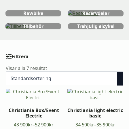
Lastcyklar
Nihola
trehjuliga
Rawbike
Reservdelar
Tillbehör
Trehjulig elcykel
Filtrera
Prisfilter
Visar alla 7 resultat
Min
Max
pris
pris
Christiania Box/Event
Christiania light electric
Electric
basic
43 900
kr
–
52 900
kr
34 500
kr
–
35 900
kr
Prisintervall:
Prisintervall: