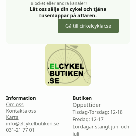
Blocket eller andra kanaler?
Låt oss sälja din cykel och tjäna
tusenlappar på affären.
Gå till cirkelcyklar.se
Information
Butiken
Om oss
Öppettider
Kontakta oss
Tisdag-Torsdag: 12-18
Karta
Fredag: 12-17
info@elcykelbutiken.se
Lördagar stängt juni och
031-21 77 01
juli