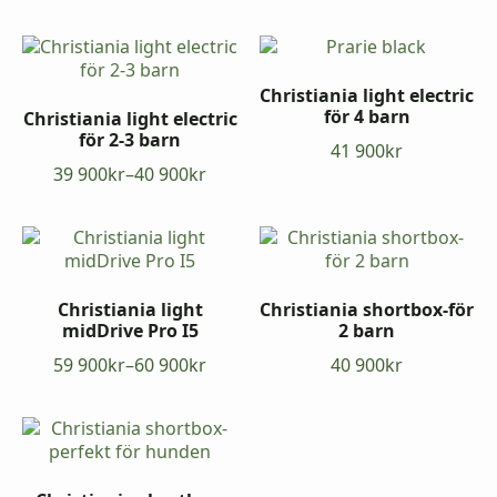
43
34
900kr
500kr
till
till
52
35
Christiania light electric
900kr
900kr
för 4 barn
Christiania light electric
för 2-3 barn
41 900
kr
39 900
kr
–
40 900
kr
Prisintervall:
39
900kr
till
40
900kr
Christiania light
Christiania shortbox-för
midDrive Pro I5
2 barn
59 900
kr
–
60 900
kr
40 900
kr
Prisintervall:
59
900kr
till
60
900kr