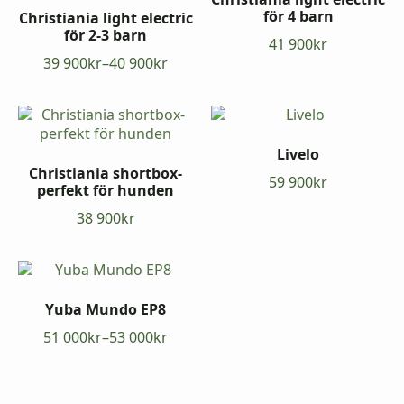
900kr
900kr
för 4 barn
Christiania light electric
för 2-3 barn
41 900
kr
39 900
kr
–
40 900
kr
Prisintervall:
39
900kr
till
40
Livelo
900kr
Christiania shortbox-
59 900
kr
perfekt för hunden
38 900
kr
Yuba Mundo EP8
51 000
kr
–
53 000
kr
Prisintervall:
51
000kr
till