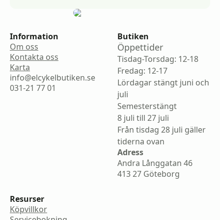
Information
Butiken
Om oss
Öppettider
Kontakta oss
Tisdag-Torsdag: 12-18
Karta
Fredag: 12-17
info@elcykelbutiken.se
Lördagar stängt juni och
031-21 77 01
juli
Semesterstängt
8 juli till 27 juli
Från tisdag 28 juli gäller
tiderna ovan
Adress
Andra Långgatan 46
413 27 Göteborg
Resurser
Köpvillkor
Servicebokning