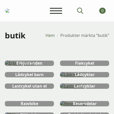
0
Search
for:
butik
Hem
Produkter märkta ”butik”
ChristianiaBike
Ellådcyklar
Erbjudanden
Flakcykel
Lådcykel barn
Lådcyklar
Lastcykel utan el
Lastcyklar
Lastcyklar
Nihola
trehjuliga
Rawbike
Reservdelar