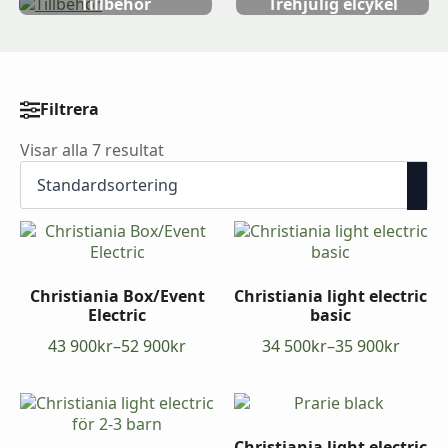
Tillbehör
Trehjulig elcykel
Filtrera
Prisfilter
Visar alla 7 resultat
Min
Max
pris
pris
Christiania Box/Event
Christiania light electric
Electric
basic
43 900
kr
–
52 900
kr
34 500
kr
–
35 900
kr
Prisintervall:
Prisintervall:
43
34
900kr
500kr
till
till
52
35
Christiania light electric