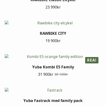
23 990
kr
RAWBIKE CITY
19 900
kr
REA!
Yuba Kombi E5 Family
31 900
kr
38 100
kr
Det
Det
ursprungliga
nuvarande
priset
priset
var:
är:
38
31
100kr.
900kr.
Yuba Fastrack med family pack