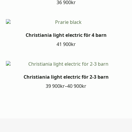
36 900
kr
Christiania light electric för 4 barn
41 900
kr
Christiania light electric för 2-3 barn
39 900
kr
–
40 900
kr
Prisintervall:
39
900kr
till
40
900kr