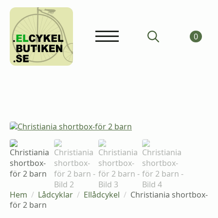
0
Search
for:
Hem
Lådcyklar
Ellådcykel
Christiania shortbox-
för 2 barn