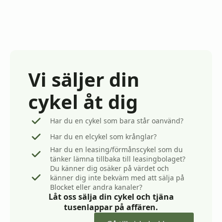
500kr
900kr
till
till
35
40
900kr
900kr
Vi säljer din
cykel åt dig
Har du en cykel som bara står oanvänd?
Har du en elcykel som krånglar?
Har du en leasing/förmånscykel som du
tänker lämna tillbaka till leasingbolaget?
Du känner dig osäker på värdet och
känner dig inte bekväm med att sälja på
Blocket eller andra kanaler?
Låt oss sälja din cykel och tjäna
tusenlappar på affären.