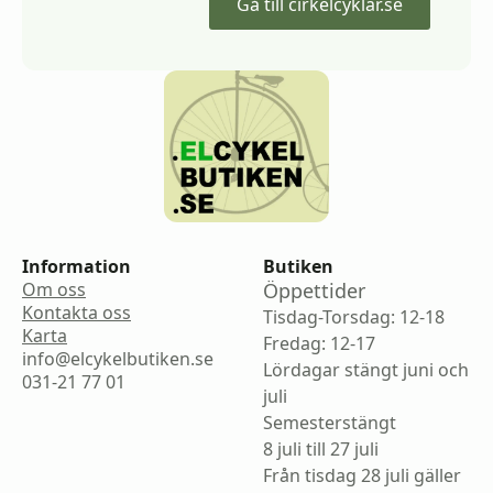
Gå till cirkelcyklar.se
Information
Butiken
Om oss
Öppettider
Kontakta oss
Tisdag-Torsdag: 12-18
Karta
Fredag: 12-17
info@elcykelbutiken.se
Lördagar stängt juni och
031-21 77 01
juli
Semesterstängt
8 juli till 27 juli
Från tisdag 28 juli gäller