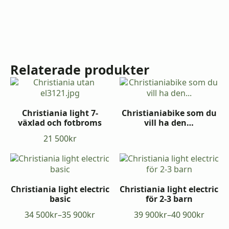
Relaterade produkter
Christiania light 7-
Christianiabike som du
växlad och fotbroms
vill ha den…
21 500
kr
Christiania light electric
Christiania light electric
basic
för 2-3 barn
34 500
kr
–
35 900
kr
39 900
kr
–
40 900
kr
Prisintervall:
Prisintervall:
34
39