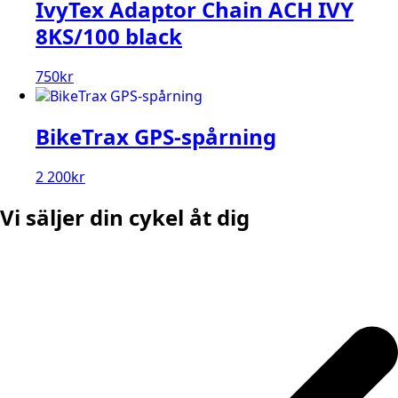
IvyTex Adaptor Chain ACH IVY
8KS/100 black
750
kr
BikeTrax GPS-spårning
2 200
kr
Vi säljer din cykel åt dig