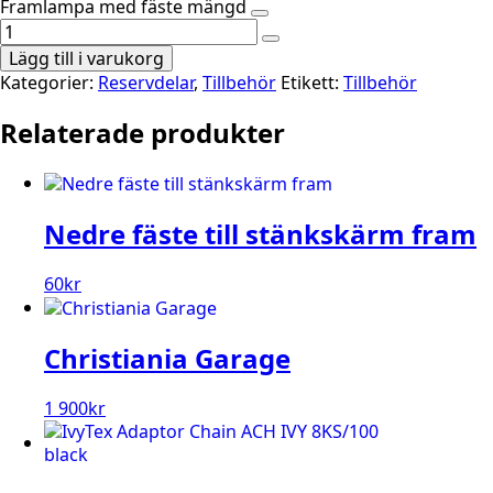
Framlampa med fäste mängd
Lägg till i varukorg
Kategorier:
Reservdelar
,
Tillbehör
Etikett:
Tillbehör
Relaterade produkter
Nedre fäste till stänkskärm fram
60
kr
Christiania Garage
1 900
kr