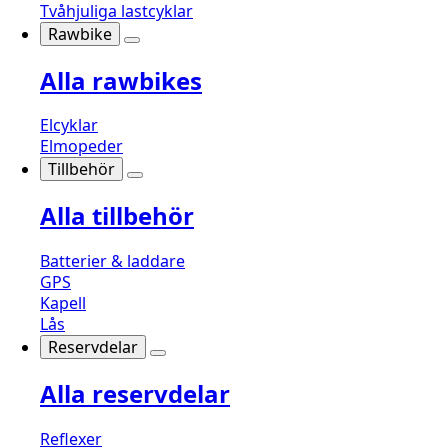
Tvåhjuliga lastcyklar
Rawbike
Alla rawbikes
Elcyklar
Elmopeder
Tillbehör
Alla tillbehör
Batterier & laddare
GPS
Kapell
Lås
Reservdelar
Alla reservdelar
Reflexer