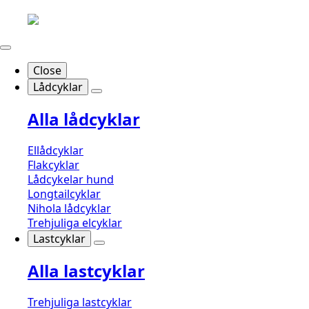
Close
Lådcyklar
Alla lådcyklar
Ellådcyklar
Flakcyklar
Lådcykelar hund
Longtailcyklar
Nihola lådcyklar
Trehjuliga elcyklar
Lastcyklar
Alla lastcyklar
Trehjuliga lastcyklar