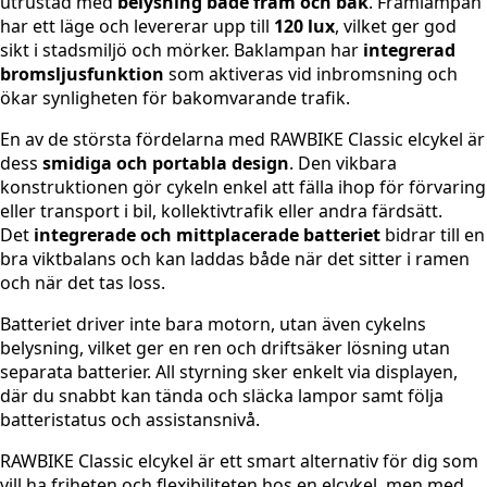
utrustad med
belysning både fram och bak
. Framlampan
har ett läge och levererar upp till
120 lux
, vilket ger god
sikt i stadsmiljö och mörker. Baklampan har
integrerad
bromsljusfunktion
som aktiveras vid inbromsning och
ökar synligheten för bakomvarande trafik.
En av de största fördelarna med RAWBIKE Classic elcykel är
dess
smidiga och portabla design
. Den vikbara
konstruktionen gör cykeln enkel att fälla ihop för förvaring
eller transport i bil, kollektivtrafik eller andra färdsätt.
Det
integrerade och mittplacerade batteriet
bidrar till en
bra viktbalans och kan laddas både när det sitter i ramen
och när det tas loss.
Batteriet driver inte bara motorn, utan även cykelns
belysning, vilket ger en ren och driftsäker lösning utan
separata batterier. All styrning sker enkelt via displayen,
där du snabbt kan tända och släcka lampor samt följa
batteristatus och assistansnivå.
RAWBIKE Classic elcykel är ett smart alternativ för dig som
vill ha friheten och flexibiliteten hos en elcykel, men med