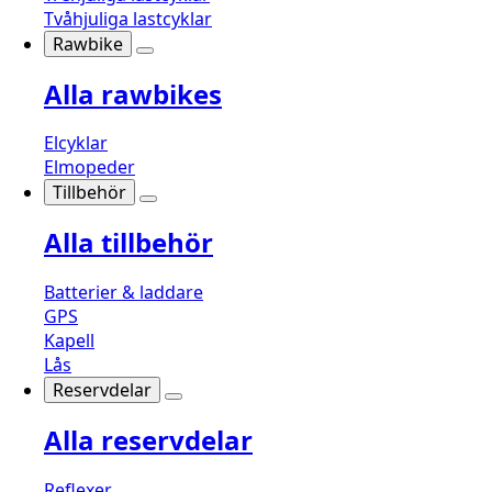
Tvåhjuliga lastcyklar
Rawbike
Alla rawbikes
Elcyklar
Elmopeder
Tillbehör
Alla tillbehör
Batterier & laddare
GPS
Kapell
Lås
Reservdelar
Alla reservdelar
Reflexer