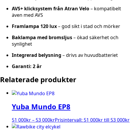
AVS+ klicksystem från Atran Velo
– kompatibelt
även med AVS
Framlampa 120 lux
– god sikt i stad och mörker
Baklampa med bromsljus
– ökad säkerhet och
synlighet
Integrerad belysning
– drivs av huvudbatteriet
Garanti: 2 år
Relaterade produkter
Yuba Mundo EP8
51 000
kr
–
53 000
kr
Prisintervall: 51 000kr till 53 000kr