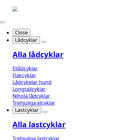
Close
Lådcyklar
Alla lådcyklar
Ellådcyklar
Flakcyklar
Lådcykelar hund
Longtailcyklar
Nihola lådcyklar
Trehjuliga elcyklar
Lastcyklar
Alla lastcyklar
Trehjuliga lastcyklar