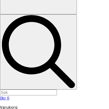
0
kr
0
Varukorg