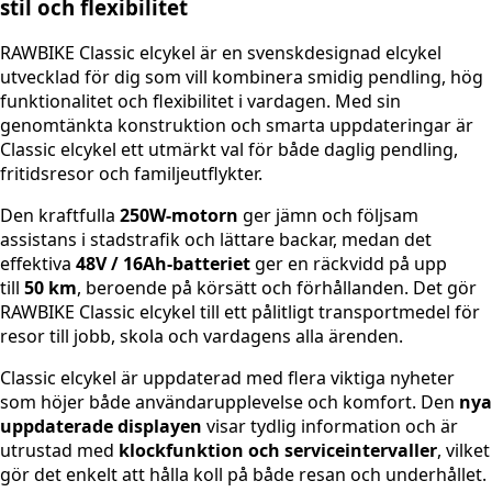
stil och flexibilitet
RAWBIKE Classic elcykel är en svenskdesignad elcykel
utvecklad för dig som vill kombinera smidig pendling, hög
funktionalitet och flexibilitet i vardagen. Med sin
genomtänkta konstruktion och smarta uppdateringar är
Classic elcykel ett utmärkt val för både daglig pendling,
fritidsresor och familjeutflykter.
Den kraftfulla
250W-motorn
ger jämn och följsam
assistans i stadstrafik och lättare backar, medan det
effektiva
48V / 16Ah-batteriet
ger en räckvidd på upp
till
50 km
, beroende på körsätt och förhållanden. Det gör
RAWBIKE Classic elcykel till ett pålitligt transportmedel för
resor till jobb, skola och vardagens alla ärenden.
Classic elcykel är uppdaterad med flera viktiga nyheter
som höjer både användarupplevelse och komfort. Den
nya
uppdaterade displayen
visar tydlig information och är
utrustad med
klockfunktion och serviceintervaller
, vilket
gör det enkelt att hålla koll på både resan och underhållet.