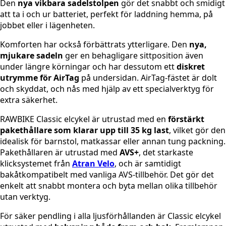
Den
nya vikbara sadelstolpen
gör det snabbt och smidigt
att ta i och ur batteriet, perfekt för laddning hemma, på
jobbet eller i lägenheten.
Komforten har också förbättrats ytterligare. Den
nya,
mjukare sadeln
ger en behagligare sittposition även
under längre körningar och har dessutom ett
diskret
utrymme för AirTag
på undersidan. AirTag-fästet är dolt
och skyddat, och nås med hjälp av ett specialverktyg för
extra säkerhet.
RAWBIKE Classic elcykel är utrustad med en
förstärkt
pakethållare som klarar upp till 35 kg last
, vilket gör den
idealisk för barnstol, matkassar eller annan tung packning.
Pakethållaren är utrustad med
AVS+
, det starkaste
klicksystemet från
Atran Velo
, och är samtidigt
bakåtkompatibelt med vanliga AVS-tillbehör. Det gör det
enkelt att snabbt montera och byta mellan olika tillbehör
utan verktyg.
För säker pendling i alla ljusförhållanden är Classic elcykel