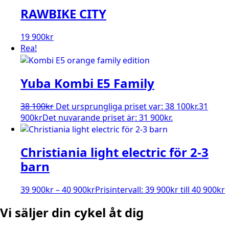
RAWBIKE CITY
19 900
kr
Rea!
Yuba Kombi E5 Family
38 100
kr
Det ursprungliga priset var: 38 100kr.
31
900
kr
Det nuvarande priset är: 31 900kr.
Christiania light electric för 2-3
barn
39 900
kr
–
40 900
kr
Prisintervall: 39 900kr till 40 900kr
Vi säljer din cykel åt dig