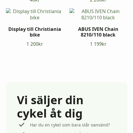
Display till Christiania
ABUS IVEN Chain
bike
8210/110 black
1 200
kr
1 199
kr
Vi säljer din
cykel åt dig
Har du en cykel som bara står oanvänd?