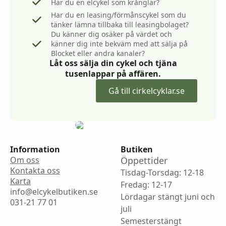
Har du en elcykel som krånglar?
Har du en leasing/förmånscykel som du
tänker lämna tillbaka till leasingbolaget?
Du känner dig osäker på värdet och
känner dig inte bekväm med att sälja på
Blocket eller andra kanaler?
Låt oss sälja din cykel och tjäna
tusenlappar på affären.
Gå till cirkelcyklar.se
Information
Butiken
Om oss
Öppettider
Kontakta oss
Tisdag-Torsdag: 12-18
Karta
Fredag: 12-17
info@elcykelbutiken.se
Lördagar stängt juni och
031-21 77 01
juli
Semesterstängt