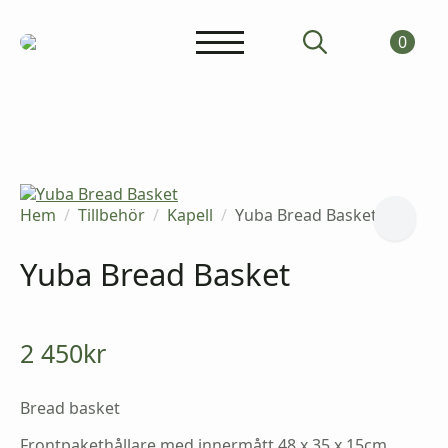
0
Search
for:
Hem
Tillbehör
Kapell
Yuba Bread Basket
Yuba Bread Basket
2 450
kr
Bread basket
Frontpakethållare med innermått 48 x 35 x 15cm