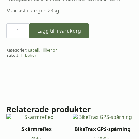
Max last i korgen 23kg
Yuba
Bread
Lägg till i varukorg
Basket
mängd
Kategorier:
Kapell
,
Tillbehör
Etikett:
Tillbehör
Relaterade produkter
Skärmreflex
BikeTrax GPS-spårning
40
kr
2 200
kr